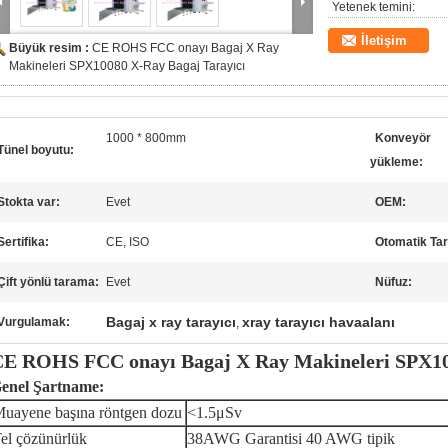
Yetenek temini:
İletişim
Büyük resim :
CE ROHS FCC onayı Bagaj X Ray
Makineleri SPX10080 X-Ray Bagaj Tarayıcı
1000 * 800mm
Konveyör
Tünel boyutu:
yükleme:
Stokta var:
Evet
OEM:
Sertifika:
CE, ISO
Otomatik Ta
Çift yönlü tarama:
Evet
Nüfuz:
Bagaj x ray tarayıcı
xray tarayıcı havaalanı
Vurgulamak:
,
E ROHS FCC onayı Bagaj X Ray Makineleri SPX10
enel Şartname:
uayene başına röntgen dozu
<1.5μSv
el çözünürlük
38AWG Garantisi 40 AWG tipik