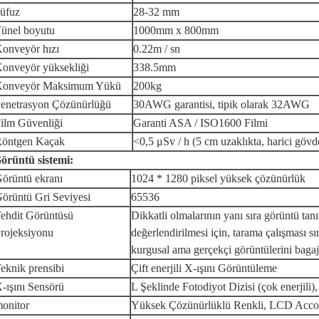
üfuz
28-32 mm
ünel boyutu
1000mm x 800mm
onveyör hızı
0.22m / sn
onveyör yüksekliği
338.5mm
Konveyör Maksimum Yükü
200kg
enetrasyon Çözünürlüğü
30AWG garantisi, tipik olarak 32AWG
ilm Güvenliği
Garanti ASA / ISO1600 Filmi
öntgen Kaçak
<0,5 μSv / h (5 cm uzaklıkta, harici göv
örüntü sistemi:
örüntü ekranı
1024 * 1280 piksel yüksek çözünürlük
örüntü Gri Seviyesi
65536
ehdit Görüntüsü
Dikkatli olmalarının yanı sıra görüntü tan
rojeksiyonu
değerlendirilmesi için, tarama çalışması sı
kurgusal ama gerçekçi görüntülerini baga
eknik prensibi
Çift enerjili X-ışını Görüntüleme
-ışını Sensörü
L Şeklinde Fotodiyot Dizisi (çok enerjili)
onitor
Yüksek Çözünürlüklü Renkli, LCD Accor