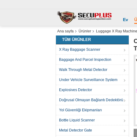
Ev
Ü
Ana sayfa
Ürünler
Luggage X Ray Machin
TÜM ÜRÜNLER
C
T
X Ray Baggage Scanner
Baggage And Parcel Inspection
Walk Through Metal Detector
Under Vehicle Surveillance System
Explosives Detector
Doğrusal Olmayan Bağlantı Dedektörü
Yol Güvenliği Ekipmanları
Bottle Liquid Scanner
Metal Detector Gate