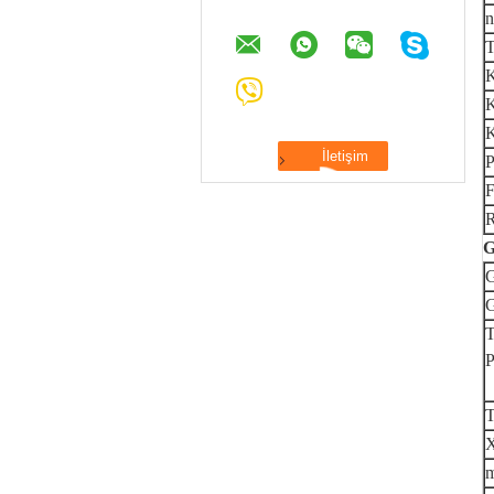
n
T
K
K
P
F
R
G
G
G
T
P
T
X
m