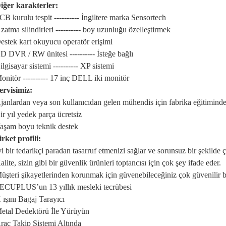
iğer karakterler:
CB kurulu tespit ---------- İngiltere marka Sensortech
zatma silindirleri ---------- boy uzunluğu özelleştirmek
estek kart okuyucu operatör erişimi
D DVR / RW ünitesi ---------- İsteğe bağlı
ilgisayar sistemi ---------- XP sistemi
onitör ---------- 17 inç DELL iki monitör
ervisimiz:
janlardan veya son kullanıcıdan gelen mühendis için fabrika eğitiminde
ir yıl yedek parça ücretsiz
aşam boyu teknik destek
irket profili:
yi bir tedarikçi paradan tasarruf etmenizi sağlar ve sorunsuz bir şekilde ç
alite, sizin gibi bir güvenlik ürünleri toptancısı için çok şey ifade eder.
üşteri şikayetlerinden korunmak için güvenebileceğiniz çok güvenilir bir 
ECUPLUS’un 13 yıllık mesleki tecrübesi
 ışını Bagaj Tarayıcı
etal Dedektörü İle Yürüyün
raç Takip Sistemi Altında