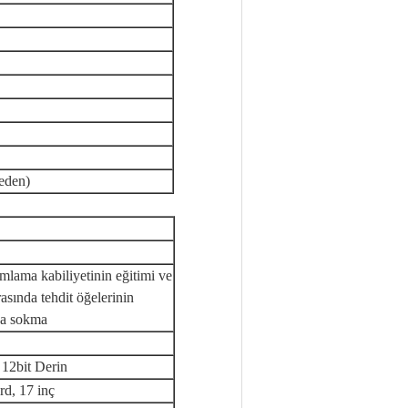
deden)
ımlama kabiliyetinin eğitimi ve
rasında tehdit öğelerinin
ja sokma
, 12bit Derin
d, 17 inç