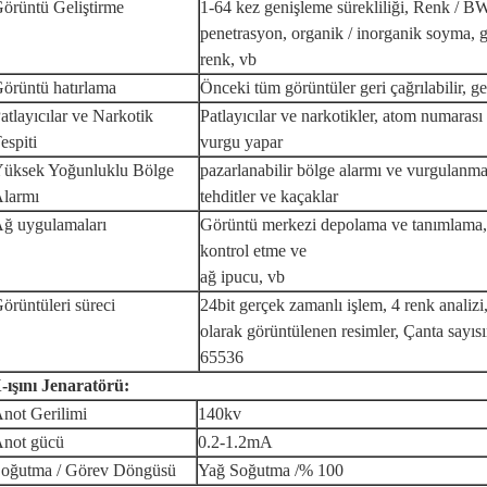
örüntü Geliştirme
1-64 kez genişleme sürekliliği, Renk / BW
penetrasyon, organik / inorganik soyma, g
renk, vb
örüntü hatırlama
Önceki tüm görüntüler geri çağrılabilir, ger
atlayıcılar ve Narkotik
Patlayıcılar ve narkotikler, atom numarası
espiti
vurgu yapar
üksek Yoğunluklu Bölge
pazarlanabilir bölge alarmı ve vurgulanmas
larmı
tehditler ve kaçaklar
ğ uygulamaları
Görüntü merkezi depolama ve tanımlama, 
kontrol etme ve
ağ ipucu, vb
örüntüleri süreci
24bit gerçek zamanlı işlem, 4 renk analiz
olarak görüntülenen resimler, Çanta sayısın
65536
-ışını Jenaratörü:
not Gerilimi
140kv
not gücü
0.2-1.2mA
oğutma / Görev Döngüsü
Yağ Soğutma /% 100