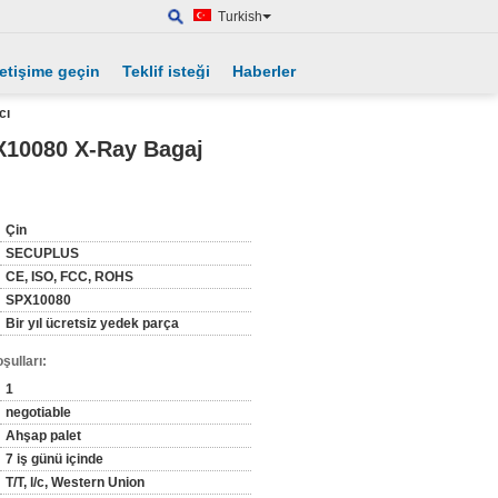
Turkish
letişime geçin
Teklif isteği
Haberler
cı
X10080 X-Ray Bagaj
Çin
SECUPLUS
CE, ISO, FCC, ROHS
SPX10080
Bir yıl ücretsiz yedek parça
şulları:
1
negotiable
Ahşap palet
7 iş günü içinde
T/T, l/c, Western Union