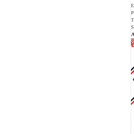
E
P
T
S
A