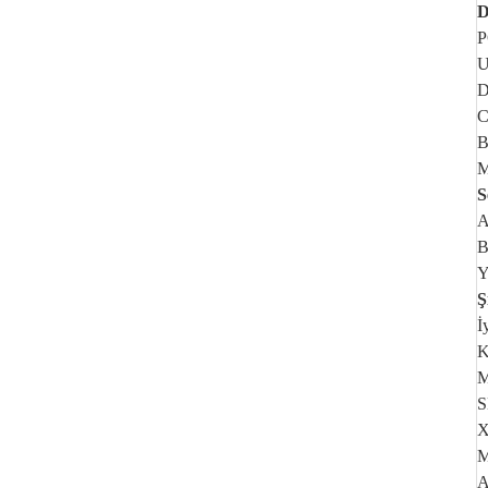
D
P
U
D
C
B
M
S
A
B
Y
Ş
İ
K
M
S
X
M
A