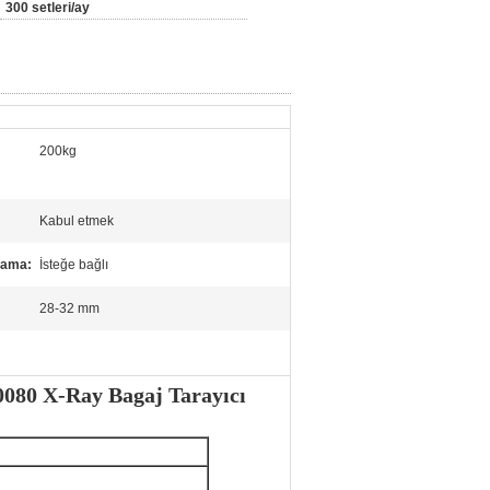
300 setleri/ay
200kg
Kabul etmek
rama:
İsteğe bağlı
28-32 mm
080 X-Ray Bagaj Tarayıcı