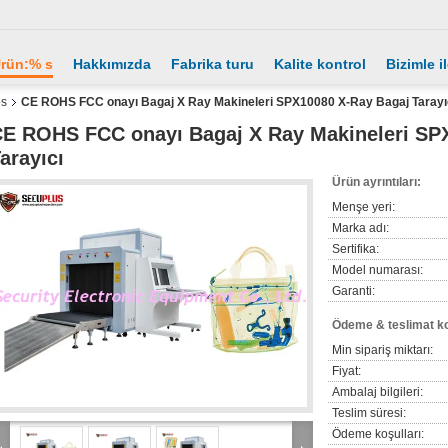
rün:% s
Hakkımızda
Fabrika turu
Kalite kontrol
Bizimle i
es
CE ROHS FCC onayı Bagaj X Ray Makineleri SPX10080 X-Ray Bagaj Tarayı
E ROHS FCC onayı Bagaj X Ray Makineleri SP
arayıcı
Ürün ayrıntıları:
Menşe yeri:
Marka adı:
Sertifika:
Model numarası:
Garanti:
Ödeme & teslimat ko
Min sipariş miktarı:
Fiyat:
Ambalaj bilgileri:
Teslim süresi:
Ödeme koşulları: