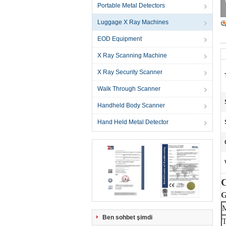
Portable Metal Detectors
Luggage X Ray Machines
EOD Equipment
X Ray Scanning Machine
X Ray Security Scanner
Walk Through Scanner
Handheld Body Scanner
Hand Held Metal Detector
C
G
M
Ben sohbet şimdi
T