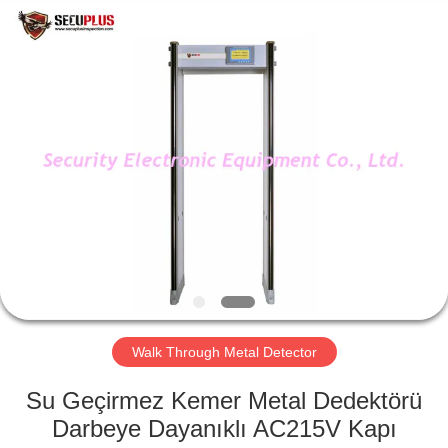
SHENZHEN
SECURITY
ELECTRONIC
EQUIPMENT
CO.,
LIMITED.
All
Rights
EV
Reserved.
ÜRÜN:%
S
HAKKIMIZDA
FABRIKA
TURU
Walk Through Metal Detector
Su Geçirmez Kemer Metal Dedektörü
KALITE
Darbeye Dayanıklı AC215V Kapı