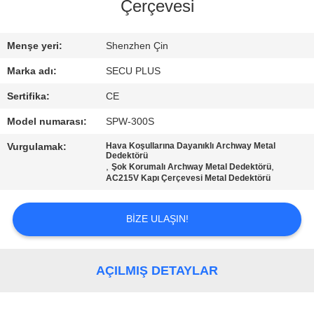
KONTROL
Çerçevesi
BIZIMLE
Menşe yeri:
Shenzhen Çin
ILETIŞIME
Marka adı:
SECU PLUS
GEÇIN
Sertifika:
CE
Model numarası:
SPW-300S
HABERLER
Vurgulamak:
Hava Koşullarına Dayanıklı Archway Metal
Dedektörü
,
,
Şok Korumalı Archway Metal Dedektörü
BIR
AC215V Kapı Çerçevesi Metal Dedektörü
TEKLIF
BIZE ULAŞIN!
ISTEĞI
SITE
AÇILMIŞ DETAYLAR
HARITASI