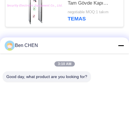
Tam Gövde Kapı
Çerçevesinden Geçin
negotiable MOQ:1 takım
TEMAS
Popüler Kategoriler
Tüm
Ben CHEN
X Ray Baggage
Baggage And Parcel
3:10 AM
Scanner
Inspection
Good day, what product are you looking for?
Walk Through Metal
Under Vehicle
Detector
Surveillance System
Doğrusal Olmayan
Explosives Detector
Bağlantı Dedektörü