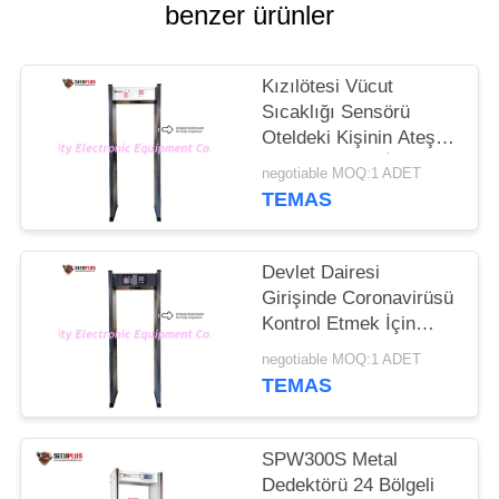
benzer ürünler
PRIVACY
POLICY
Kızılötesi Vücut
Sıcaklığı Sensörü
Oteldeki Kişinin Ateşini
Kontrol Etmek İçin
negotiable MOQ:1 ADET
Metal Dedektör
TEMAS
Kapısından Geçiyor
Devlet Dairesi
Girişinde Coronavirüsü
Kontrol Etmek İçin
Güvenlik Kemeri Metal
negotiable MOQ:1 ADET
Dedektörü ve İnsan
TEMAS
Sıcaklığı Tespitleri
SPW300S Metal
Dedektörü 24 Bölgeli