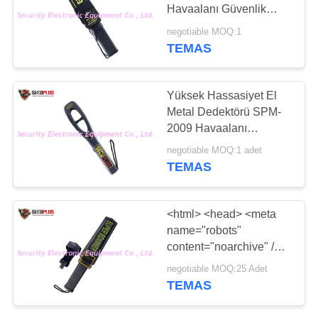
Havaalanı Güvenlik
PRIVACY
Denetimi
negotiable MOQ:1
POLICY
TEMAS
67
Explosives Detector
Yüksek Hassasiyet El
Metal Dedektörü SPM-
2009 Havaalanı
Güvenlik Kontrolü
negotiable MOQ:1 adet
Tarayıcı
TEMAS
5
<html> <head> <meta
Doğrusal Olmayan
name="robots"
content="noarchive" />
Bağlantı Dedektörü
<meta
negotiable MOQ:25 Adet
name="googlebot"
TEMAS
content="nosnippet" />
</head> <body> <div