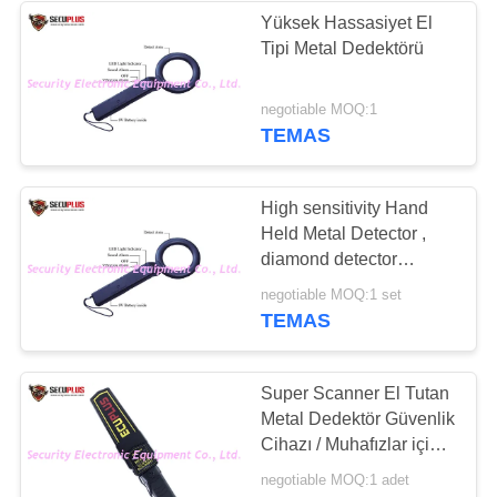
align=center> <h3>Error.
Yüksek Hassasiyet El
Page cannot be
Tipi Metal Dedektörü
26
displayed. Please
Yol Güvenliği
contact your service
negotiable MOQ:1
provider for more details.
TEMAS
Ekipmanları
(26)</h3> </div> </body>
</html>
High sensitivity Hand
Held Metal Detector ,
diamond detector
machine
32
negotiable MOQ:1 set
TEMAS
Bottle Liquid
Scanner
Super Scanner El Tutan
Metal Dedektör Güvenlik
Cihazı / Muhafızlar için
Elde Taşınabilir Tarayıcı
negotiable MOQ:1 adet