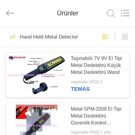
SHENZHEN
SECURITY
ELECTRONIC
EQUIPMENT
Ürünler
CO.,
LIMITED.
All
Rights
EV
Reserved.
396
Hand Held Metal Detector
X Ray Baggage
ÜRÜN:%
Scanner
Taşınabilir 7V 9V El Tipi
S
Metal Dedektörü Küçük
Metal Dedektörü Wand
HAKKIMIZDA
negotiable MOQ:1
TEMAS
260
FABRIKA
Baggage And
TURU
Metal SPM-2008 El Tipi
Metal Dedektörü
Parcel Inspection
Güvenlik Kontrol
KALITE
Tabancası 1 Yıl Garanti
negotiable MOQ:1 adet