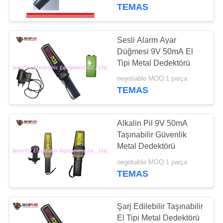
KONTROL
TEMAS
BIZIMLE
Sesli Alarm Ayar
159
ILETIŞIME
Düğmesi 9V 50mA El
Walk Through Metal
Tipi Metal Dedektörü
GEÇIN
Detector
negotiable MOQ:1 parça
TEMAS
HABERLER
Alkalin Pil 9V 50mA
BIR
Taşınabilir Güvenlik
TEKLIF
Metal Dedektörü
177
ISTEĞI
negotiable MOQ:1 parça
Under Vehicle
TEMAS
Surveillance System
SITE
Şarj Edilebilir Taşınabilir
HARITASI
El Tipi Metal Dedektörü