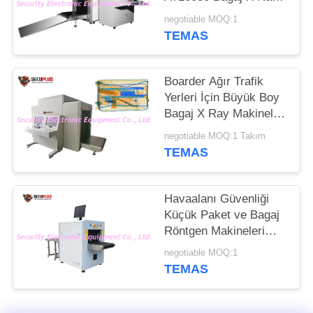
Makineleri
negotiable MOQ:1
PRIVACY
TEMAS
POLICY
Boarder Ağır Trafik
Yerleri İçin Büyük Boy
Bagaj X Ray Makineleri
Akıllı Yazılım
negotiable MOQ:1 Takım
TEMAS
Havaalanı Güvenliği
Küçük Paket ve Bagaj
Röntgen Makineleri
SECUPLUS SPX5030A
negotiable MOQ:1
TEMAS