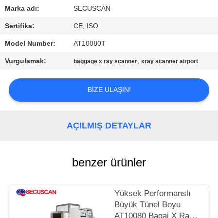
KONTROL
Marka adı:
SECUSCAN
Sertifika:
CE, ISO
BIZIMLE
Model Number:
AT10080T
ILETIŞIME
Vurgulamak:
,
baggage x ray scanner
xray scanner airport
GEÇIN
BIZE ULAŞIN!
HABERLER
BIR
AÇILMIŞ DETAYLAR
TEKLIF
ISTEĞI
benzer ürünler
SITE
Yüksek Performanslı
HARITASI
Büyük Tünel Boyu
AT10080 Bagaj X Ray