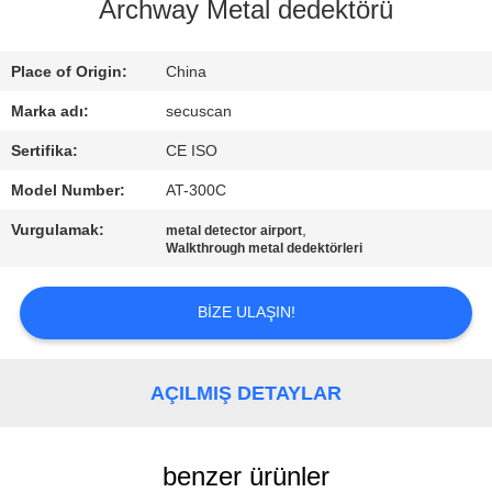
KONTROL
Archway Metal dedektörü
BIZIMLE
Place of Origin:
China
ILETIŞIME
Marka adı:
secuscan
GEÇIN
Sertifika:
CE ISO
Model Number:
AT-300C
HABERLER
Vurgulamak:
,
metal detector airport
Walkthrough metal dedektörleri
BIR
BIZE ULAŞIN!
TEKLIF
ISTEĞI
AÇILMIŞ DETAYLAR
SITE
HARITASI
benzer ürünler