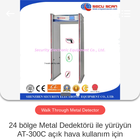
SHENZHEN
SECURITY
ELECTRONIC
EQUIPMENT
CO.,
LIMITED.
All
Rights
EV
Reserved.
ÜRÜN:%
S
HAKKIMIZDA
FABRIKA
TURU
Walk Through Metal Detector
24 bölge Metal Dedektörü ile yürüyün
KALITE
AT-300C açık hava kullanım için