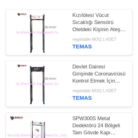
PRIVACY
Kızılötesi Vücut
POLICY
Sıcaklığı Sensörü
Oteldeki Kişinin Ateşini
Kontrol Etmek İçin
negotiable MOQ:1 ADET
Metal Dedektör
TEMAS
Kapısından Geçiyor
Devlet Dairesi
Girişinde Coronavirüsü
Kontrol Etmek İçin
Güvenlik Kemeri Metal
negotiable MOQ:1 ADET
Dedektörü ve İnsan
TEMAS
Sıcaklığı Tespitleri
SPW300S Metal
Dedektörü 24 Bölgeli
Tam Gövde Kapı