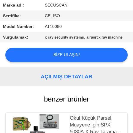
KONTROL
Marka adı:
SECUSCAN
Sertifika:
CE, ISO
BIZIMLE
Model Number:
AT10080
ILETIŞIME
Vurgulamak:
,
x ray security systems
airport x ray machine
GEÇIN
BIZE ULAŞIN!
HABERLER
BIR
AÇILMIŞ DETAYLAR
TEKLIF
ISTEĞI
benzer ürünler
SITE
Okul Küçük Parsel
HARITASI
Muayene için SPX
5030A X Ray Tarama