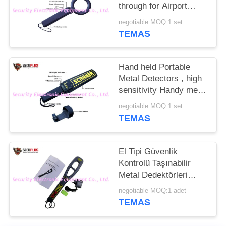
through for Airport
PRIVACY
Security
negotiable MOQ:1 set
POLICY
TEMAS
Hand held Portable
Metal Detectors , high
sensitivity Handy metal
detector
negotiable MOQ:1 set
TEMAS
El Tipi Güvenlik
Kontrolü Taşınabilir
Metal Dedektörleri
SPM-2009 Yüksek
negotiable MOQ:1 adet
Hassasiyet
TEMAS