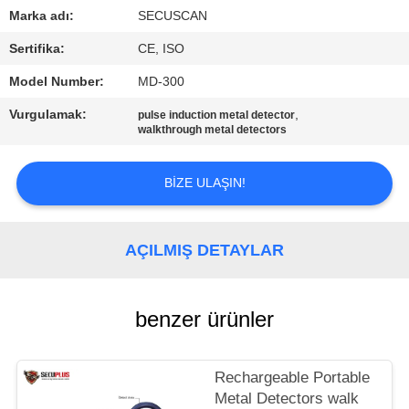
KONTROL
Marka adı:
SECUSCAN
Sertifika:
CE, ISO
BIZIMLE
Model Number:
MD-300
ILETIŞIME
Vurgulamak:
,
pulse induction metal detector
GEÇIN
walkthrough metal detectors
HABERLER
BIZE ULAŞIN!
BIR
AÇILMIŞ DETAYLAR
TEKLIF
ISTEĞI
benzer ürünler
SITE
Rechargeable Portable
HARITASI
Metal Detectors walk