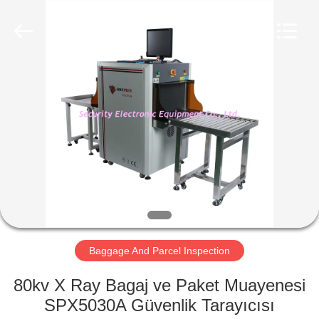
SHENZHEN
SECURITY
ELECTRONIC
EQUIPMENT
CO.,
LIMITED.
All
Rights
EV
Reserved.
ÜRÜN:%
S
HAKKIMIZDA
FABRIKA
TURU
Baggage And Parcel Inspection
80kv X Ray Bagaj ve Paket Muayenesi
KALITE
SPX5030A Güvenlik Tarayıcısı