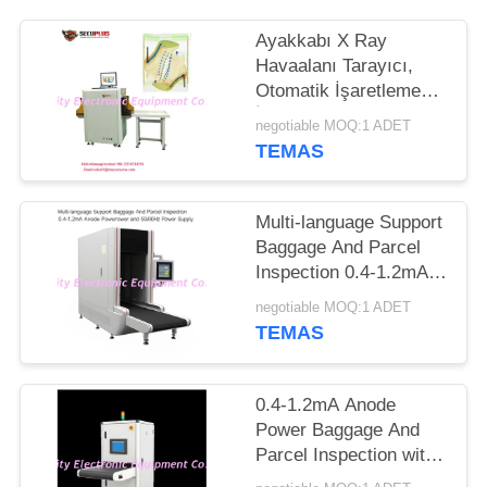
PRIVACY
Ayakkabı X Ray
Havaalanı Tarayıcı,
POLICY
Otomatik İşaretleme
İğnesine Güvenlik
negotiable MOQ:1 ADET
Tarama Ekipmanı
TEMAS
Multi-language Support
Baggage And Parcel
Inspection 0.4-1.2mA
Anode Power and
negotiable MOQ:1 ADET
50/60Hz Power Supply
TEMAS
0.4-1.2mA Anode
Power Baggage And
Parcel Inspection with
Multi-language