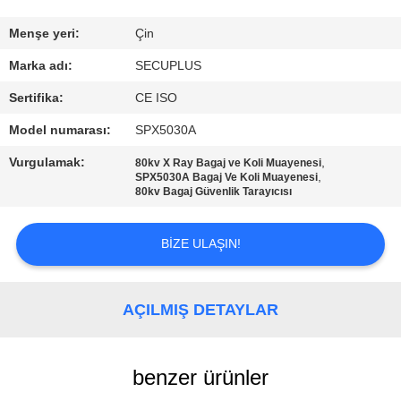
KONTROL
Menşe yeri:
Çin
BIZIMLE
Marka adı:
SECUPLUS
ILETIŞIME
Sertifika:
CE ISO
GEÇIN
Model numarası:
SPX5030A
Vurgulamak:
,
80kv X Ray Bagaj ve Koli Muayenesi
HABERLER
,
SPX5030A Bagaj Ve Koli Muayenesi
80kv Bagaj Güvenlik Tarayıcısı
BIR
BIZE ULAŞIN!
TEKLIF
ISTEĞI
AÇILMIŞ DETAYLAR
SITE
benzer ürünler
HARITASI