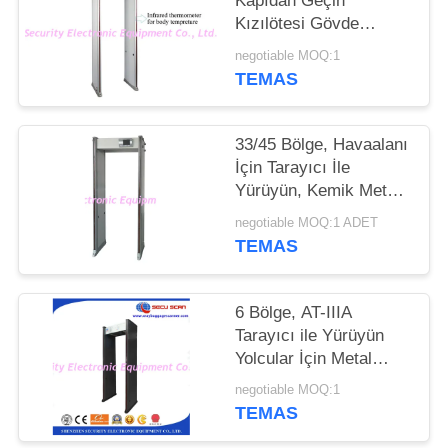
Kapıdan Geçin
Kızılötesi Gövde
PRIVACY
Sıcaklığı 80V-250V CE
negotiable MOQ:1
POLICY
Onayı
TEMAS
33/45 Bölge, Havaalanı
İçin Tarayıcı İle
Yürüyün, Kemik Metal
Dedektörü Karoser
negotiable MOQ:1 ADET
Tarayıcı
TEMAS
6 Bölge, AT-IIIA
Tarayıcı ile Yürüyün
Yolcular İçin Metal
Dedektörü İle Seyredin
negotiable MOQ:1
Kontrol Edin
TEMAS