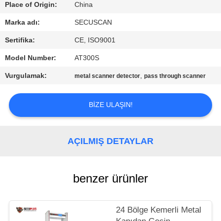
KONTROL
Place of Origin:
China
Marka adı:
SECUSCAN
BIZIMLE
Sertifika:
CE, ISO9001
ILETIŞIME
Model Number:
AT300S
GEÇIN
Vurgulamak:
,
metal scanner detector
pass through scanner
HABERLER
BIZE ULAŞIN!
BIR
AÇILMIŞ DETAYLAR
TEKLIF
ISTEĞI
benzer ürünler
SITE
HARITASI
24 Bölge Kemerli Metal