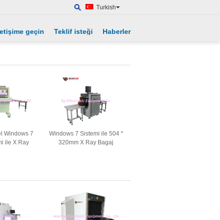
Turkish
letişime geçin
Teklif isteği
Haberler
l Windows 7
Windows 7 Sistemi ile 504 *
mi ile X Ray
320mm X Ray Bagaj
ayıcısını
Tarayıcı, Bagaj Muayene
nın
Sistemi