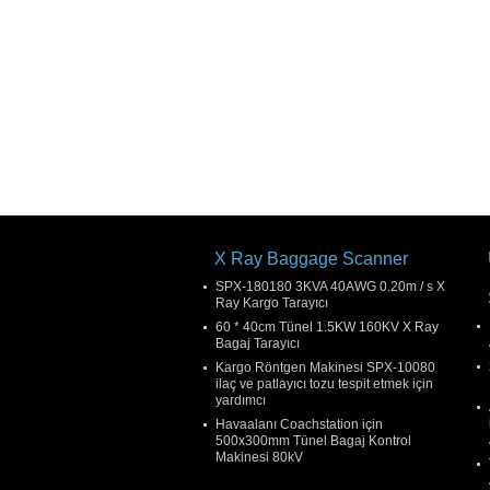
X Ray Baggage Scanner
SPX-180180 3KVA 40AWG 0.20m / s X
Ray Kargo Tarayıcı
60 * 40cm Tünel 1.5KW 160KV X Ray
Bagaj Tarayıcı
Kargo Röntgen Makinesi SPX-10080
ilaç ve patlayıcı tozu tespit etmek için
yardımcı
Havaalanı Coachstation için
500x300mm Tünel Bagaj Kontrol
Makinesi 80kV