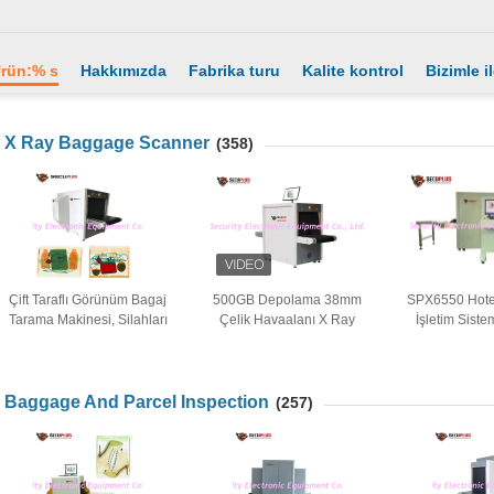
rün:% s
Hakkımızda
Fabrika turu
Kalite kontrol
Bizimle i
X Ray Baggage Scanner
(358)
Çift Taraflı Görünüm Bagaj
500GB Depolama 38mm
SPX6550 Hote
Tarama Makinesi, Silahları
Çelik Havaalanı X Ray
İşletim Siste
Kontrol etmek İçin Stadyum
Kontrol Sistemi
Baggage Tar
Olayı İçin Paket
Kulla
Baggage And Parcel Inspection
(257)