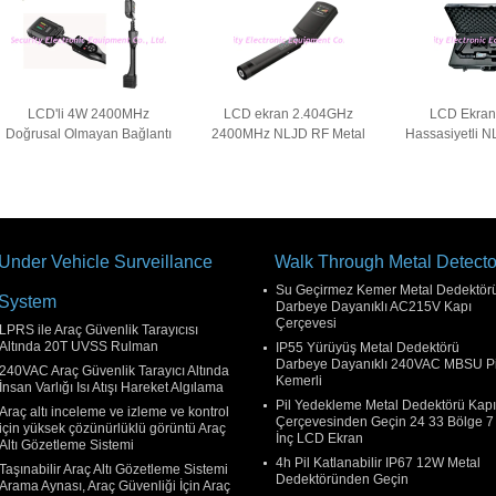
LCD'li 4W 2400MHz
LCD ekran 2.404GHz
LCD Ekran
Doğrusal Olmayan Bağlantı
2400MHz NLJD RF Metal
Hassasiyetli 
Dedektörü
Dedektörü
Olmayan 
Dedek
Under Vehicle Surveillance
Walk Through Metal Detecto
Su Geçirmez Kemer Metal Dedektör
System
Darbeye Dayanıklı AC215V Kapı
Çerçevesi
LPRS ile Araç Güvenlik Tarayıcısı
Altında 20T UVSS Rulman
IP55 Yürüyüş Metal Dedektörü
Darbeye Dayanıklı 240VAC MBSU Pi
240VAC Araç Güvenlik Tarayıcı Altında
Kemerli
İnsan Varlığı Isı Atışı Hareket Algılama
Pil Yedekleme Metal Dedektörü Kapı
Araç altı inceleme ve izleme ve kontrol
Çerçevesinden Geçin 24 33 Bölge 7
için yüksek çözünürlüklü görüntü Araç
İnç LCD Ekran
Altı Gözetleme Sistemi
4h Pil Katlanabilir IP67 12W Metal
Taşınabilir Araç Altı Gözetleme Sistemi
Dedektöründen Geçin
Arama Aynası, Araç Güvenliği İçin Araç