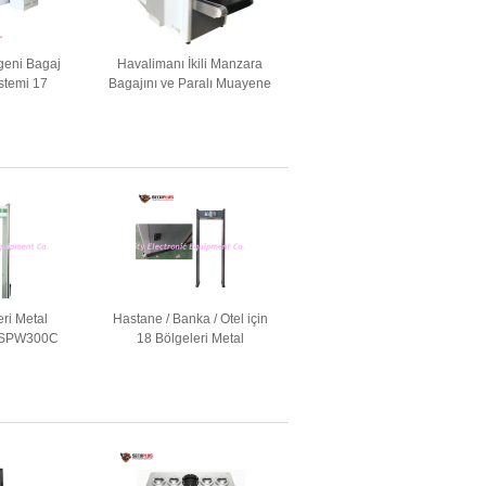
geni Bagaj
Havalimanı İkili Manzara
stemi 17
Bagajını ve Paralı Muayene
po / Seaport
Tarayıcısını İki Jeneratör ile
ör Ekranı
Kullanın
ri Metal
Hastane / Banka / Otel için
, SPW300C
18 Bölgeleri Metal
l Dedektörü
Dedektörü SPW-IIIC ile
rümek
Yürümek