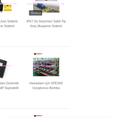
Uvss Sistemi
IP67 Su Geçirmez Sabit Tip
ne Sistemi
Araç Muayene Sistemi
 22 İnç LCD
Altında Bagaj için 4 Hat
tör
NVR
anı Güvenlik
Havaalanı için SPE300
fif Taşınabilir
Uyuşturucu Bomba
Dedektörü
Dedektörü Makinesi TFT
Renkli Dokunmatik Ekran