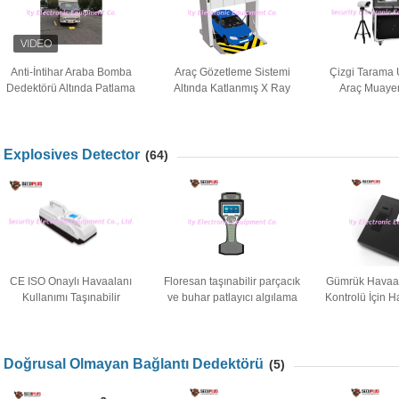
Anti-İntihar Araba Bomba
Araç Gözetleme Sistemi
Çizgi Tarama 
Dedektörü Altında Patlama
Altında Katlanmış X Ray
Araç Muaye
Patlayıcı Tarama Sistemi
Kamyon Araba Muayene
Altında 100w
Tarayıcı
Moni
Explosives Detector
(64)
CE ISO Onaylı Havaalanı
Floresan taşınabilir parçacık
Gümrük Havaal
Kullanımı Taşınabilir
ve buhar patlayıcı algılama
Kontrolü İçin Ha
Patlayıcılar / Bomba
sistemi ısınma süresi yok
Patlayıcı 
Dedektörü HD300
Onaylandı
Doğrusal Olmayan Bağlantı Dedektörü
(5)