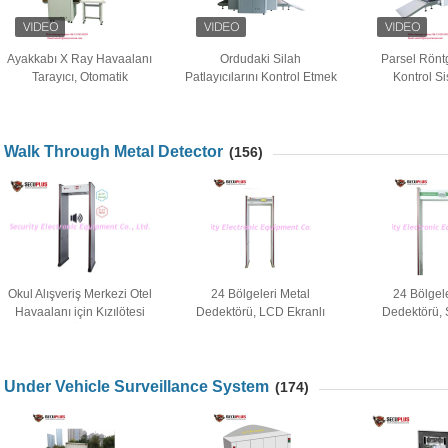
Ayakkabı X Ray Havaalanı
Ordudaki Silah
Parsel Rönt
Tarayıcı, Otomatik
Patlayıcılarını Kontrol Etmek
Kontrol Si
İşaretleme İğnesine
İçin Çift Görüşlü El Bagajı ve
&#39;&#39; De
Güvenlik Tarama Ekipmanı
Paket Muayene Tarayıcıları
İçin Monit
Walk Through Metal Detector
(156)
Okul Alışveriş Merkezi Otel
24 Bölgeleri Metal
24 Bölgele
Havaalanı için Kızılötesi
Dedektörü, LCD Ekranlı
Dedektörü
Sıcaklık Ölçüm Kapı
Archway Metal Dedektörü
Archway Meta
Çerçevesi Metal Dedektörü
ile Yü
Under Vehicle Surveillance System
(174)