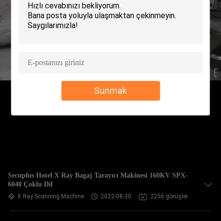
KONTROL
BIZIMLE
ILETIŞIME
GEÇIN
Sunmak
HABERLER
BIR
TEKLIF
ISTEĞI
Secuplus Hotel X Ray Bagaj Tarayıcı Makinesi 160KV SPX-
6040 Çoklu Dil
SITE
X Ray Scanning Machine
2022-08-30
2256 görüşler
HARITASI