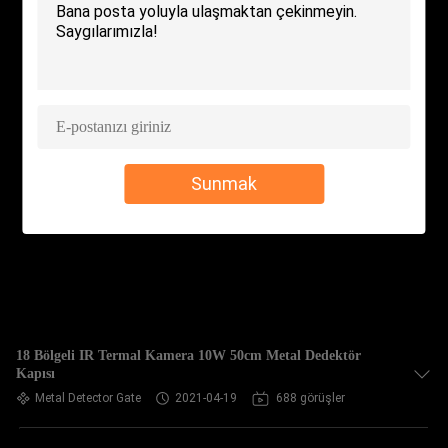
KONTROL
BIZIMLE
ILETIŞIME
GEÇIN
Sunmak
HABERLER
BIR
TEKLIF
ISTEĞI
18 Bölgeli IR Termal Kamera 10W 50cm Metal Dedektör
Kapısı
SITE
Metal Detector Gate
2021-04-19
688 görüşler
HARITASI