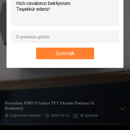
KONTROL
BIZIMLE
ILETIŞIME
GEÇIN
Sunmak
HABERLER
BIR
TEKLIF
ISTEĞI
Havaalanı PIMS 8 Saniye TFT Ekranlı Patlayıcı İz
Dedektörü
SITE
Explosives Detector
2020-10-14
42 görüşler
HARITASI